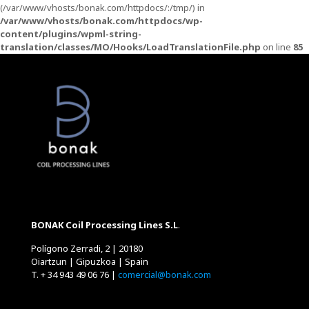
(/var/www/vhosts/bonak.com/httpdocs/:/tmp/) in
/var/www/vhosts/bonak.com/httpdocs/wp-
content/plugins/wpml-string-
translation/classes/MO/Hooks/LoadTranslationFile.php
on line
85
BONAK Coil Processing Lines S.L
.
Polígono Zerradi, 2 | 20180
Oiartzun | Gipuzkoa | Spain
T. + 34 943 49 06 76 |
comercial@bonak.com