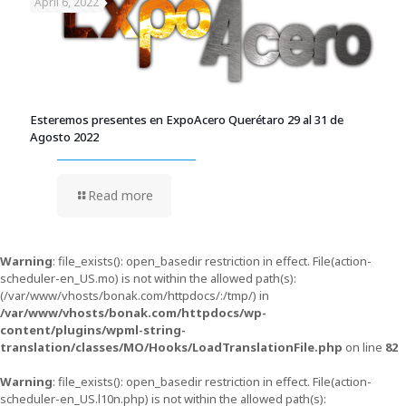
April 6, 2022
Esteremos presentes en ExpoAcero Querétaro 29 al 31 de
Agosto 2022
Read more
Warning
: file_exists(): open_basedir restriction in effect. File(action-
scheduler-en_US.mo) is not within the allowed path(s):
(/var/www/vhosts/bonak.com/httpdocs/:/tmp/) in
/var/www/vhosts/bonak.com/httpdocs/wp-
content/plugins/wpml-string-
translation/classes/MO/Hooks/LoadTranslationFile.php
on line
82
Warning
: file_exists(): open_basedir restriction in effect. File(action-
scheduler-en_US.l10n.php) is not within the allowed path(s):