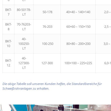
BKT-
80-50178-
50-178
40×40 – 140×140
2,0 –
7
LT
BKT-
70-76203-
76-203
60×60 – 150×150
2,5 –
8
LT
40-
BKT-
100250-
100-250
80×80 – 200×200
3,0 –
10
LT
40-
BKT-
127300-
127-300
100×100 – 225×225
6,0-
12
LT
Die obige Tabelle soll unseren Kunden helfen, die Standardbereiche für
Schweißrohranlagen zu erhalten.