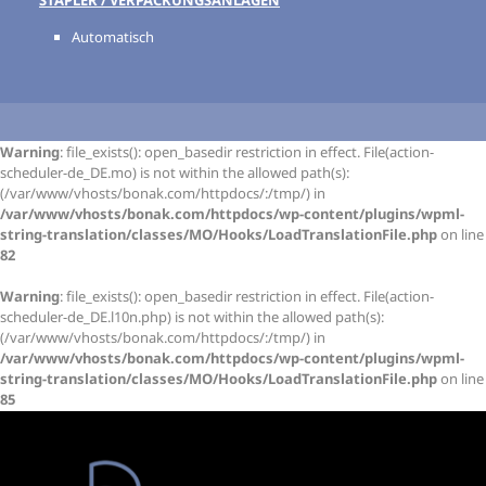
STAPLER / VERPACKUNGSANLAGEN
Automatisch
Warning
: file_exists(): open_basedir restriction in effect. File(action-
scheduler-de_DE.mo) is not within the allowed path(s):
(/var/www/vhosts/bonak.com/httpdocs/:/tmp/) in
/var/www/vhosts/bonak.com/httpdocs/wp-content/plugins/wpml-
string-translation/classes/MO/Hooks/LoadTranslationFile.php
on line
82
Warning
: file_exists(): open_basedir restriction in effect. File(action-
scheduler-de_DE.l10n.php) is not within the allowed path(s):
(/var/www/vhosts/bonak.com/httpdocs/:/tmp/) in
/var/www/vhosts/bonak.com/httpdocs/wp-content/plugins/wpml-
string-translation/classes/MO/Hooks/LoadTranslationFile.php
on line
85