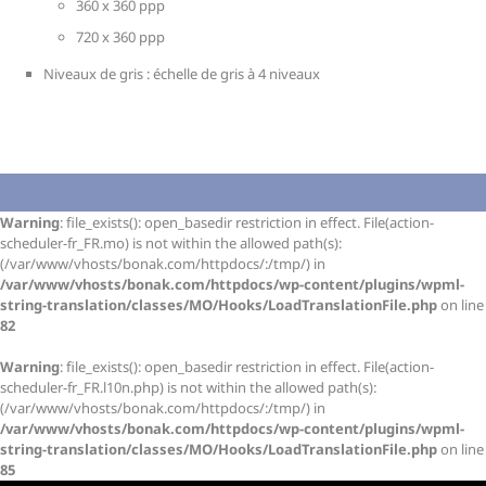
360 x 360 ppp
720 x 360 ppp
Niveaux de gris : échelle de gris à 4 niveaux
Warning
: file_exists(): open_basedir restriction in effect. File(action-
scheduler-fr_FR.mo) is not within the allowed path(s):
(/var/www/vhosts/bonak.com/httpdocs/:/tmp/) in
/var/www/vhosts/bonak.com/httpdocs/wp-content/plugins/wpml-
string-translation/classes/MO/Hooks/LoadTranslationFile.php
on line
82
Warning
: file_exists(): open_basedir restriction in effect. File(action-
scheduler-fr_FR.l10n.php) is not within the allowed path(s):
(/var/www/vhosts/bonak.com/httpdocs/:/tmp/) in
/var/www/vhosts/bonak.com/httpdocs/wp-content/plugins/wpml-
string-translation/classes/MO/Hooks/LoadTranslationFile.php
on line
85