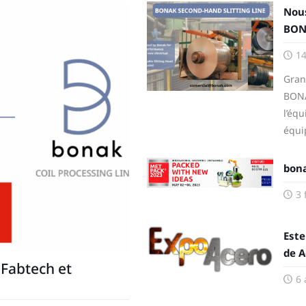
Nou
BONA
14
Gran
BONA
l’éq
équi
bona
3 
Este
de A
 Fabtech et
6 