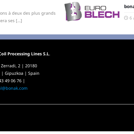
bona
rons à deux des plus grands
6 
tera ses
[…]
il Processing Lines S.L
.
 Zerradi, 2 | 20180
 | Gipuzkoa | Spain
43 49 06 76 |
al@bonak.com