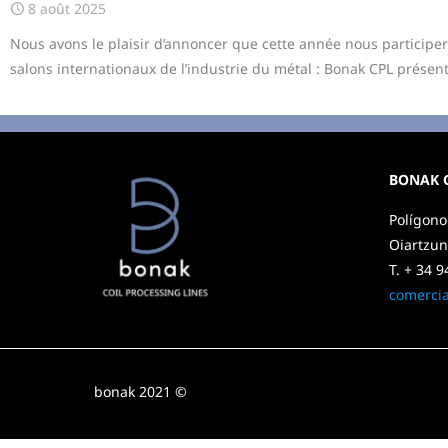
8 août 2025
Nous avons le plaisir d’annoncer que cette année nous participe
salons internationaux de l’industrie du métal : Bonak CPL présen
BONAK Co
Polígono
Oiartzun
T. + 34 9
comerci
bonak 2021 ©