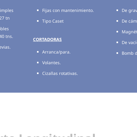
simples
Fijas con mantenimiento.
De gra
27 tn
Tipo Caset
De cám
obles
Magnét
40 tns.
CORTADORAS
De vací
vias.
Arranca/para.
Bomb d
s
Volantes.
Cizallas rotativas.